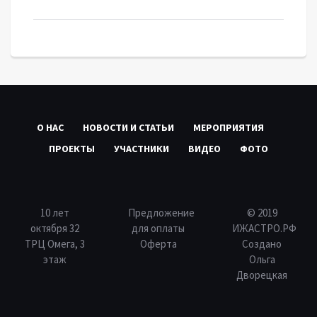
О НАС
НОВОСТИ И СТАТЬИ
МЕРОПРИЯТИЯ
ПРОЕКТЫ
УЧАСТНИКИ
ВИДЕО
ФОТО
10 лет
Предложение
© 2019
октября 32
для оплаты
ИЖАСТРО.РФ
ТРЦ Омега, 3
Оферта
Создано
этаж
Ольга
Дворецкая