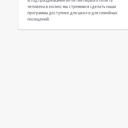
В год празднования 60-летия первого полета
человека в космос мы стремимся сделать наши
программы доступнее для школ и для семейных
посещений.