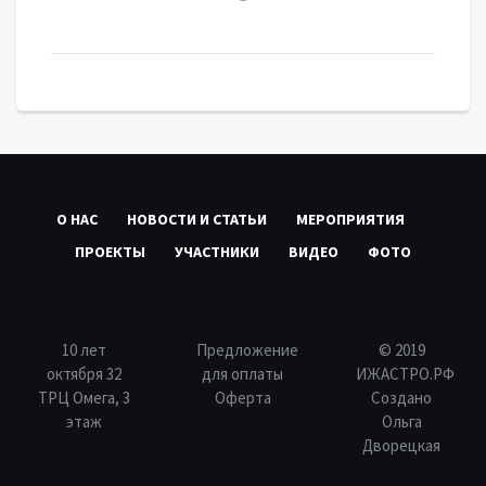
О НАС
НОВОСТИ И СТАТЬИ
МЕРОПРИЯТИЯ
ПРОЕКТЫ
УЧАСТНИКИ
ВИДЕО
ФОТО
10 лет
Предложение
© 2019
октября 32
для оплаты
ИЖАСТРО.РФ
ТРЦ Омега, 3
Оферта
Создано
этаж
Ольга
Дворецкая